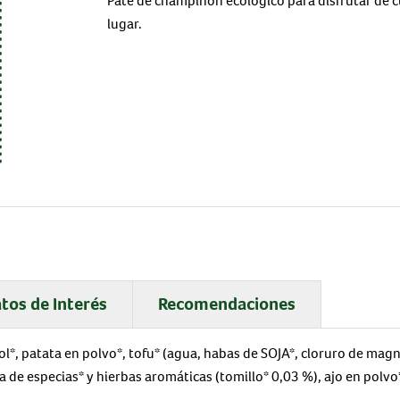
Paté de champiñón ecológico para disfrutar de c
lugar.
tos de Interés
Recomendaciones
*, patata en polvo*, tofu* (agua, habas de SOJA*, cloruro de magnes
 de especias* y hierbas aromáticas (tomillo* 0,03 %), ajo en polvo