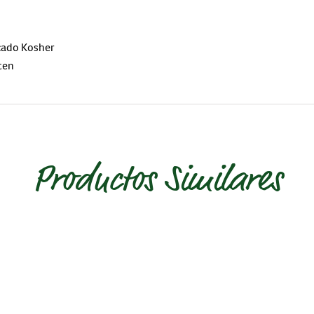
icado Kosher
ten
Productos Similares