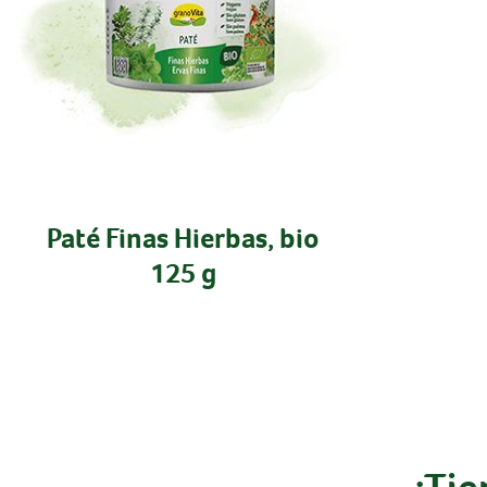
Paté Finas Hierbas, bio
125 g
¿Tie