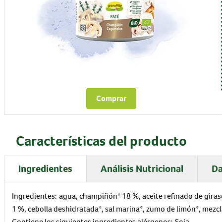
Comprar
Características del producto
Ingredientes
Análisis Nutricional
Da
Ingredientes:
agua, champiñón* 18 %, aceite refinado de girasol
1 %, cebolla deshidratada*, sal marina*, zumo de limón*, mezcla
Contiene los siguientes ingredientes alérgenos:
Soja