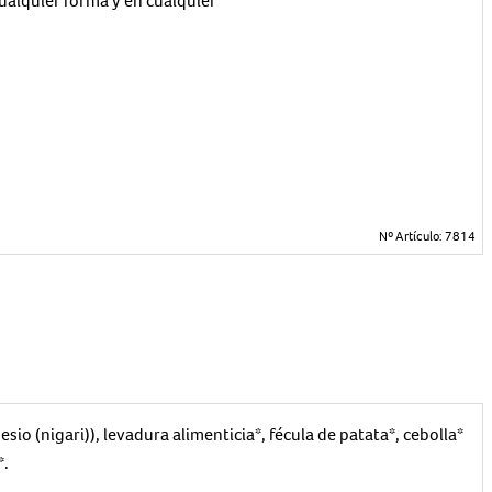
ualquier forma y en cualquier
Nº Artículo:
7814
io (nigari)), levadura alimenticia*, fécula de patata*, cebolla*
*.